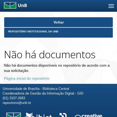
Skip
Voltar
navigation
REPOSITÓRIO INSTITUCIONAL DA UNB
Não há documentos
Não há documentos disponíveis no repositório de acordo com a
sua solicitação.
Página inicial do repositório
Universidade de Brasília - Biblioteca Central
Coordenadoria de Gestão da Informação Digital - GID
(61) 3107-2683
repositorio@unb.br