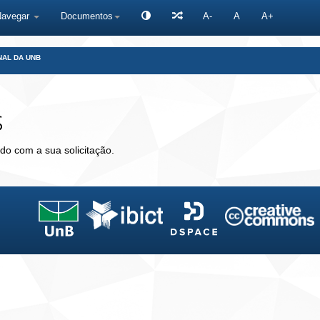
Navegar
Documentos
A-
A
A+
NAL DA UNB
s
do com a sua solicitação.