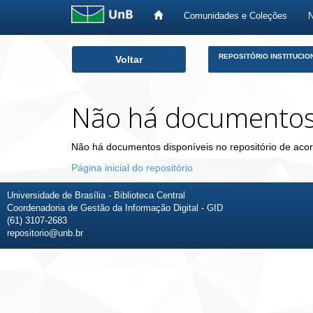
Comunidades e Coleções
Skip
REPOSITÓRIO INSTITUCIO
Voltar
navigation
Não há documento
Não há documentos disponíveis no repositório de acor
Página inicial do repositório
Universidade de Brasília - Biblioteca Central
Coordenadoria de Gestão da Informação Digital - GID
(61) 3107-2683
repositorio@unb.br