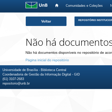
Comunidades e Coleções
Skip
REPOSITÓRIO INSTITUCIO
Voltar
navigation
Não há documento
Não há documentos disponíveis no repositório de acor
Página inicial do repositório
Universidade de Brasília - Biblioteca Central
Coordenadoria de Gestão da Informação Digital - GID
(61) 3107-2683
repositorio@unb.br