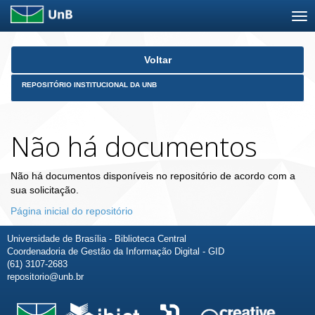
Skip
Voltar
navigation
REPOSITÓRIO INSTITUCIONAL DA UNB
Não há documentos
Não há documentos disponíveis no repositório de acordo com a
sua solicitação.
Página inicial do repositório
Universidade de Brasília - Biblioteca Central
Coordenadoria de Gestão da Informação Digital - GID
(61) 3107-2683
repositorio@unb.br