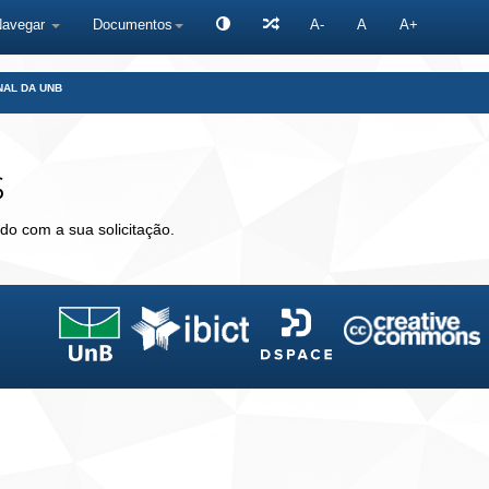
Navegar
Documentos
A-
A
A+
NAL DA UNB
s
do com a sua solicitação.