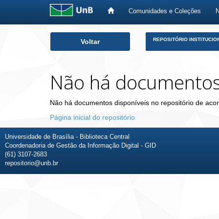
Comunidades e Coleções
Skip
REPOSITÓRIO INSTITUCIO
Voltar
navigation
Não há documento
Não há documentos disponíveis no repositório de acor
Página inicial do repositório
Universidade de Brasília - Biblioteca Central
Coordenadoria de Gestão da Informação Digital - GID
(61) 3107-2683
repositorio@unb.br