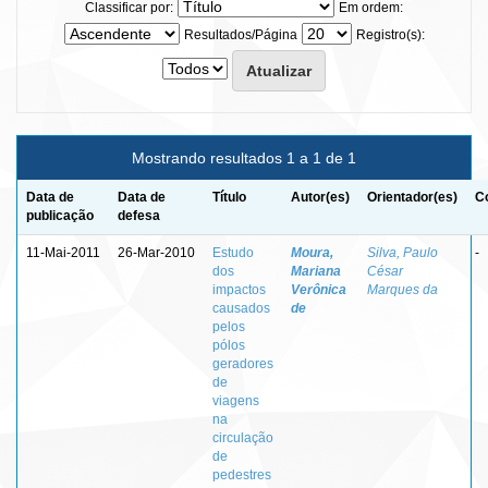
Classificar por:
Em ordem:
Resultados/Página
Registro(s):
Mostrando resultados 1 a 1 de 1
Data de
Data de
Título
Autor(es)
Orientador(es)
C
publicação
defesa
11-Mai-2011
26-Mar-2010
Estudo
Moura,
Silva, Paulo
-
dos
Mariana
César
impactos
Verônica
Marques da
causados
de
pelos
pólos
geradores
de
viagens
na
circulação
de
pedestres