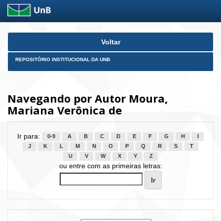
Skip
Voltar
navigation
REPOSITÓRIO INSTITUCIONAL DA UNB
Navegando por Autor Moura,
Mariana Verônica de
Ir para:
0-9
A
B
C
D
E
F
G
H
I
J
K
L
M
N
O
P
Q
R
S
T
U
V
W
X
Y
Z
ou entre com as primeiras letras: