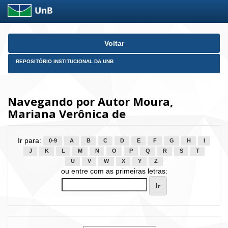
Skip
Voltar
navigation
REPOSITÓRIO INSTITUCIONAL DA UNB
Navegando por Autor Moura,
Mariana Verônica de
Ir para:
0-9
A
B
C
D
E
F
G
H
I
J
K
L
M
N
O
P
Q
R
S
T
U
V
W
X
Y
Z
ou entre com as primeiras letras: