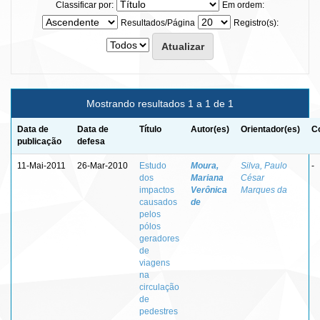
Classificar por:
Em ordem:
Resultados/Página
Registro(s):
Mostrando resultados 1 a 1 de 1
Data de
Data de
Título
Autor(es)
Orientador(es)
C
publicação
defesa
11-Mai-2011
26-Mar-2010
Estudo
Moura,
Silva, Paulo
-
dos
Mariana
César
impactos
Verônica
Marques da
causados
de
pelos
pólos
geradores
de
viagens
na
circulação
de
pedestres