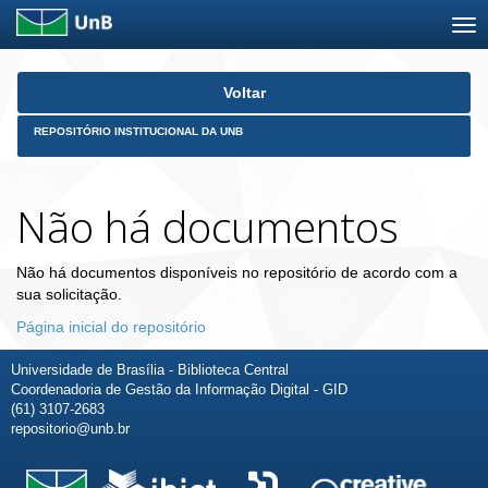
Skip
Voltar
navigation
REPOSITÓRIO INSTITUCIONAL DA UNB
Não há documentos
Não há documentos disponíveis no repositório de acordo com a
sua solicitação.
Página inicial do repositório
Universidade de Brasília - Biblioteca Central
Coordenadoria de Gestão da Informação Digital - GID
(61) 3107-2683
repositorio@unb.br