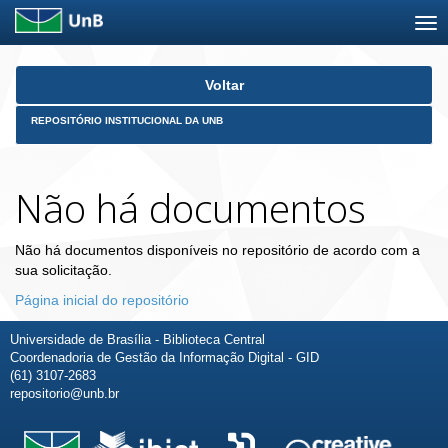
Skip
Voltar
navigation
REPOSITÓRIO INSTITUCIONAL DA UNB
Não há documentos
Não há documentos disponíveis no repositório de acordo com a
sua solicitação.
Página inicial do repositório
Universidade de Brasília - Biblioteca Central
Coordenadoria de Gestão da Informação Digital - GID
(61) 3107-2683
repositorio@unb.br