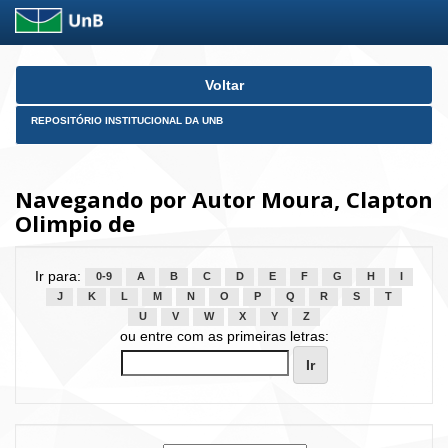
Skip
Voltar
navigation
REPOSITÓRIO INSTITUCIONAL DA UNB
Navegando por Autor Moura, Clapton
Olimpio de
Ir para:
0-9
A
B
C
D
E
F
G
H
I
J
K
L
M
N
O
P
Q
R
S
T
U
V
W
X
Y
Z
ou entre com as primeiras letras: