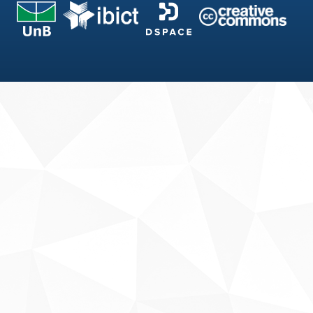
Fale conosco
Sobre