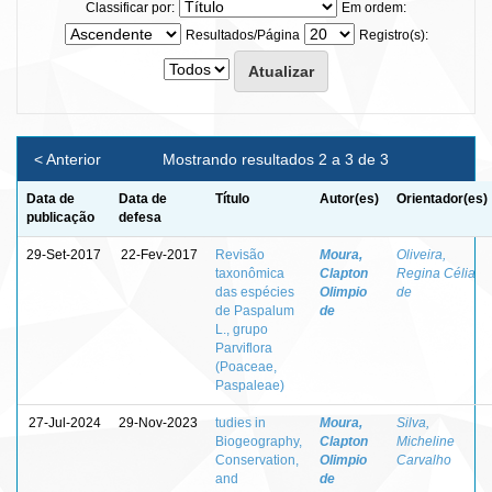
Classificar por:
Em ordem:
Resultados/Página
Registro(s):
< Anterior
Mostrando resultados 2 a 3 de 3
Data de
Data de
Título
Autor(es)
Orientador(es)
publicação
defesa
29-Set-2017
22-Fev-2017
Revisão
Moura,
Oliveira,
taxonômica
Clapton
Regina Célia
das espécies
Olimpio
de
de Paspalum
de
L., grupo
Parviflora
(Poaceae,
Paspaleae)
27-Jul-2024
29-Nov-2023
tudies in
Moura,
Silva,
Biogeography,
Clapton
Micheline
Conservation,
Olimpio
Carvalho
and
de