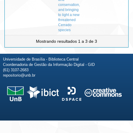
conservation,
and bringing
to light a new
threatened
Cerrado
species
Mostrando resultados 1 a 3 de 3
Universidade de Brasília - Biblioteca Central
Coordenadoria de Gestão da Informação Digital - GID
(61) 3107-2683
repositorio@unb.br
Fale conosco