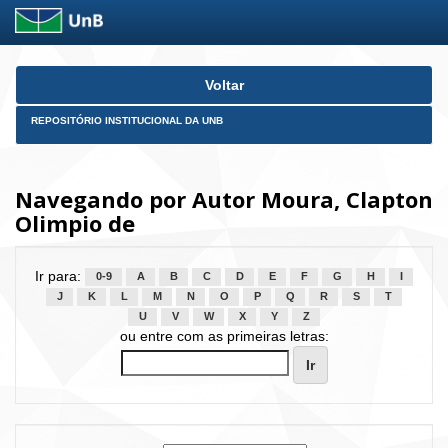
Skip
Voltar
navigation
REPOSITÓRIO INSTITUCIONAL DA UNB
Navegando por Autor Moura, Clapton
Olimpio de
Ir para:
0-9
A
B
C
D
E
F
G
H
I
J
K
L
M
N
O
P
Q
R
S
T
U
V
W
X
Y
Z
ou entre com as primeiras letras: