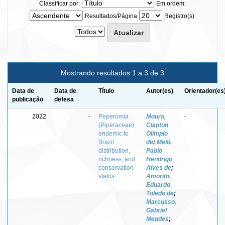
Classificar por:
Em ordem:
Resultados/Página
Registro(s):
Mostrando resultados 1 a 3 de 3
Data de
Data de
Título
Autor(es)
Orientador(es
publicação
defesa
2022
-
Peperomia
Moura,
-
(Piperaceae)
Clapton
endemic to
Olimpio
Brazil :
de
;
Melo,
distribution,
Pablo
richness, and
Hendrigo
conservation
Alves de
;
status
Amorim,
Eduardo
Toledo de
;
Marcusso,
Gabriel
Mendes
;