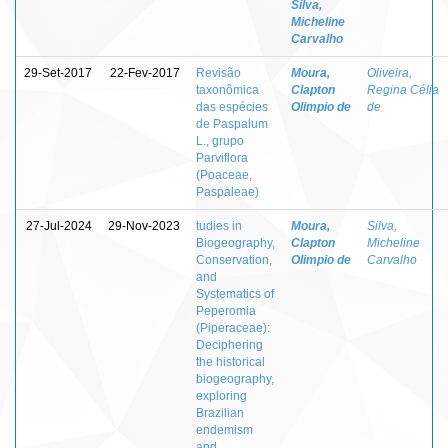
Silva,
Micheline
Carvalho
29-Set-2017
22-Fev-2017
Revisão
Moura,
Oliveira,
taxonômica
Clapton
Regina Célia
das espécies
Olimpio de
de
de Paspalum
L., grupo
Parviflora
(Poaceae,
Paspaleae)
27-Jul-2024
29-Nov-2023
tudies in
Moura,
Silva,
Biogeography,
Clapton
Micheline
Conservation,
Olimpio de
Carvalho
and
Systematics of
Peperomia
(Piperaceae):
Deciphering
the historical
biogeography,
exploring
Brazilian
endemism
and