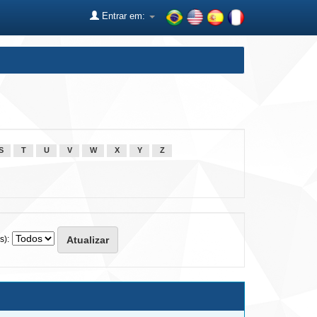
Entrar em:
S
T
U
V
W
X
Y
Z
s):