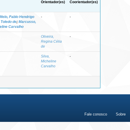
Orientador(es)
Coorientador(es)
Melo, Pablo Hendrigo
-
-
 Toledo de
;
Marcusso,
heline Carvalho
Oliveira,
-
Regina Célia
de
Silva,
-
Micheline
Carvalho
Fale conosco
Sobre