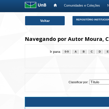
Comunidades e Coleções
Skip
REPOSITÓRIO INSTITUCIO
Voltar
navigation
Navegando por Autor Moura, C
Ir para:
0-9
A
B
C
D
E
Classificar por: