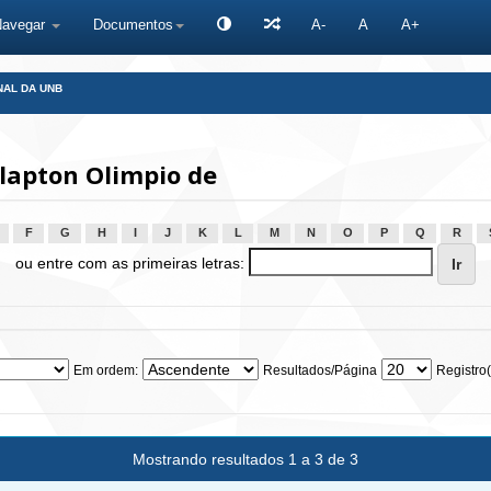
Navegar
Documentos
A-
A
A+
NAL DA UNB
lapton Olimpio de
F
G
H
I
J
K
L
M
N
O
P
Q
R
ou entre com as primeiras letras:
Em ordem:
Resultados/Página
Registro(
Mostrando resultados 1 a 3 de 3