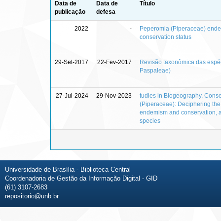
Data de
Data de
Título
publicação
defesa
2022
-
Peperomia (Piperaceae) endemic
conservation status
29-Set-2017
22-Fev-2017
Revisão taxonômica das espéc
Paspaleae)
27-Jul-2024
29-Nov-2023
tudies in Biogeography, Conse
(Piperaceae): Deciphering the 
endemism and conservation, an
species
Universidade de Brasília - Biblioteca Central
Coordenadoria de Gestão da Informação Digital - GID
(61) 3107-2683
repositorio@unb.br