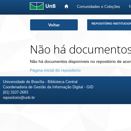
Comunidades e Coleções
Skip
REPOSITÓRIO INSTITUCIO
Voltar
navigation
Não há documento
Não há documentos disponíveis no repositório de acor
Página inicial do repositório
Universidade de Brasília - Biblioteca Central
Coordenadoria de Gestão da Informação Digital - GID
(61) 3107-2683
repositorio@unb.br