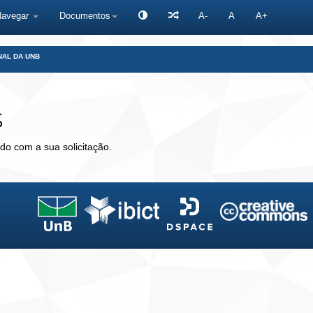
Navegar
Documentos
A-
A
A+
NAL DA UNB
s
do com a sua solicitação.