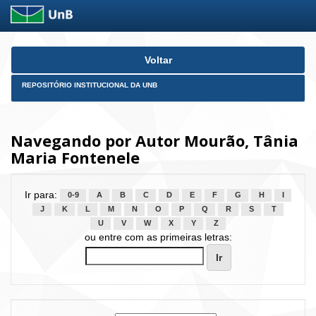
Skip
Voltar
navigation
REPOSITÓRIO INSTITUCIONAL DA UNB
Navegando por Autor Mourão, Tânia
Maria Fontenele
Ir para:
0-9
A
B
C
D
E
F
G
H
I
J
K
L
M
N
O
P
Q
R
S
T
U
V
W
X
Y
Z
ou entre com as primeiras letras: