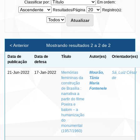
Classificar por:
Em ordem:
Resultados/Página
Registro(s):
< Anterior
Mostrando resultados 2 a 2 de 2
Data de
Data de
Título
Autor(es)
Orientador(es)
publicação
defesa
21-Jun-2022
17-Jan-2022
Memórias
Mourão,
Sá, Luiz César
femininas da
Tânia
de
construção
Maria
de Brasília :
Fontenele
narrativa a
partir do filme
Poeira e
batom – a
humanização
do
monumental
(1957/1960)