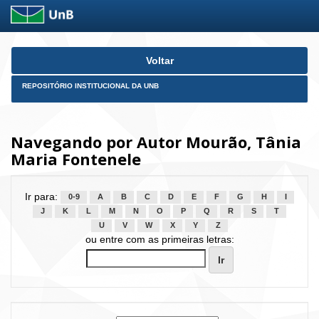
Skip
Voltar
navigation
REPOSITÓRIO INSTITUCIONAL DA UNB
Navegando por Autor Mourão, Tânia
Maria Fontenele
Ir para:
0-9
A
B
C
D
E
F
G
H
I
J
K
L
M
N
O
P
Q
R
S
T
U
V
W
X
Y
Z
ou entre com as primeiras letras: