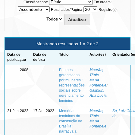
Classificar por:
Em ordem:
Resultados/Página
Registro(s):
Mostrando resultados 1 a 2 de 2
Data de
Data de
Título
Autor(es)
Orientador(e
publicação
defesa
2008
-
Equipes
Mourão,
-
gerenciadas
Tânia
por mulheres :
Maria
representações
Fontenele
;
sociais sobre
Galinkin,
gerenciamento
Ana Lúcia
feminino
21-Jun-2022
17-Jan-2022
Memórias
Mourão,
Sá, Luiz Césa
femininas da
Tânia
de
construção de
Maria
Brasília :
Fontenele
narrativa a