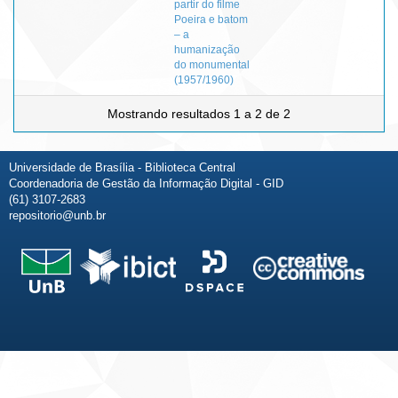
partir do filme
Poeira e batom
– a
humanização
do monumental
(1957/1960)
Mostrando resultados 1 a 2 de 2
Universidade de Brasília - Biblioteca Central
Coordenadoria de Gestão da Informação Digital - GID
(61) 3107-2683
repositorio@unb.br
Fale conosco