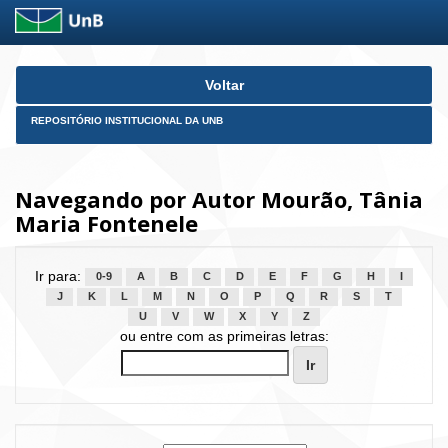
Skip
Voltar
navigation
REPOSITÓRIO INSTITUCIONAL DA UNB
Navegando por Autor Mourão, Tânia
Maria Fontenele
Ir para:
0-9
A
B
C
D
E
F
G
H
I
J
K
L
M
N
O
P
Q
R
S
T
U
V
W
X
Y
Z
ou entre com as primeiras letras: