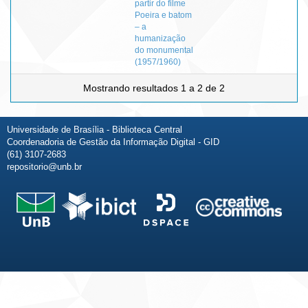
partir do filme
Poeira e batom
– a
humanização
do monumental
(1957/1960)
Mostrando resultados 1 a 2 de 2
Universidade de Brasília - Biblioteca Central
Coordenadoria de Gestão da Informação Digital - GID
(61) 3107-2683
repositorio@unb.br
Fale conosco