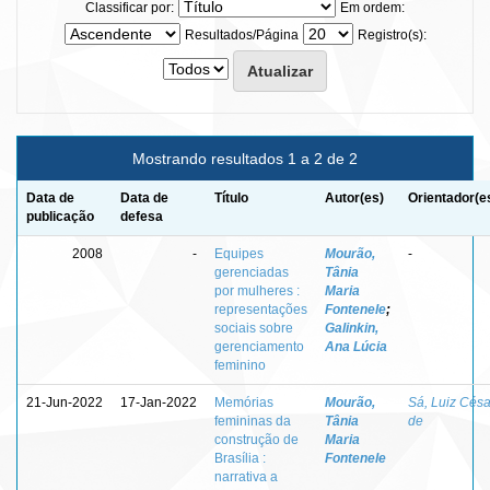
Classificar por:
Em ordem:
Resultados/Página
Registro(s):
Mostrando resultados 1 a 2 de 2
Data de
Data de
Título
Autor(es)
Orientador(e
publicação
defesa
2008
-
Equipes
Mourão,
-
gerenciadas
Tânia
por mulheres :
Maria
representações
Fontenele
;
sociais sobre
Galinkin,
gerenciamento
Ana Lúcia
feminino
21-Jun-2022
17-Jan-2022
Memórias
Mourão,
Sá, Luiz Césa
femininas da
Tânia
de
construção de
Maria
Brasília :
Fontenele
narrativa a