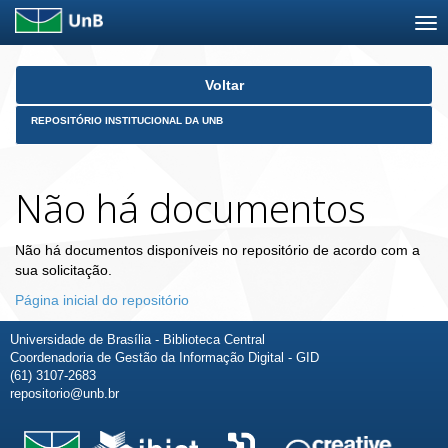
Skip
Voltar
navigation
REPOSITÓRIO INSTITUCIONAL DA UNB
Não há documentos
Não há documentos disponíveis no repositório de acordo com a
sua solicitação.
Página inicial do repositório
Universidade de Brasília - Biblioteca Central
Coordenadoria de Gestão da Informação Digital - GID
(61) 3107-2683
repositorio@unb.br