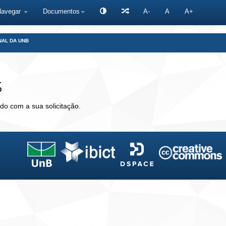
Navegar
Documentos
A-
A
A+
NAL DA UNB
s
do com a sua solicitação.