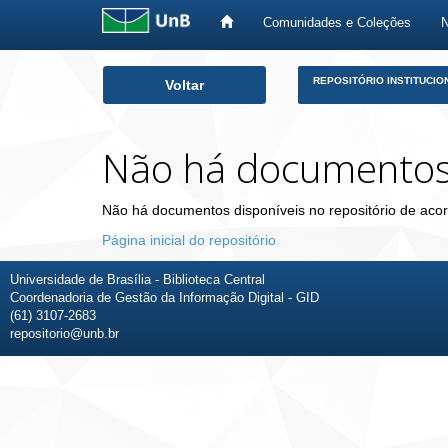
Comunidades e Coleções
Skip
REPOSITÓRIO INSTITUCIO
Voltar
navigation
Não há documento
Não há documentos disponíveis no repositório de acor
Página inicial do repositório
Universidade de Brasília - Biblioteca Central
Coordenadoria de Gestão da Informação Digital - GID
(61) 3107-2683
repositorio@unb.br