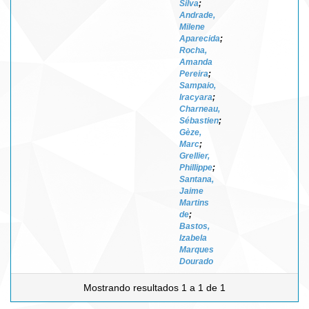
Silva
;
Andrade,
Milene
Aparecida
;
Rocha,
Amanda
Pereira
;
Sampaio,
Iracyara
;
Charneau,
Sébastien
;
Gèze,
Marc
;
Grellier,
Phillippe
;
Santana,
Jaime
Martins
de
;
Bastos,
Izabela
Marques
Dourado
Mostrando resultados 1 a 1 de 1