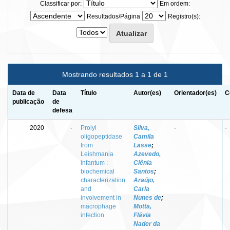
Classificar por:
Em ordem:
Resultados/Página
Registro(s):
Mostrando resultados 1 a 1 de 1
Data de
Data
Título
Autor(es)
Orientador(es)
C
publicação
de
defesa
2020
-
Prolyl
Silva,
-
-
oligopeptidase
Camila
from
Lasse
;
Leishmania
Azevedo,
infantum :
Clênia
biochemical
Santos
;
characterization
Araújo,
and
Carla
involvement in
Nunes de
;
macrophage
Motta,
infection
Flávia
Nader da