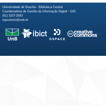
Universidade de Brasília - Biblioteca Central
Coordenadoria de Gestão da Informação Digital - GID
(61) 3107-2683
repositorio@unb.br
Fale conosco
Sobre