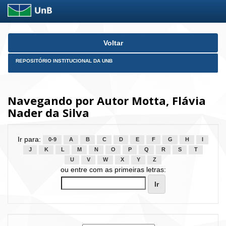
Skip
Voltar
navigation
REPOSITÓRIO INSTITUCIONAL DA UNB
Navegando por Autor Motta, Flávia
Nader da Silva
Ir para:
0-9
A
B
C
D
E
F
G
H
I
J
K
L
M
N
O
P
Q
R
S
T
U
V
W
X
Y
Z
ou entre com as primeiras letras: