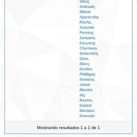
Silva
;
Andrade,
Milene
Aparecida
;
Rocha,
Amanda
Pereira
;
Sampaio,
Iracyara
;
Charneau,
Sébastien
;
Gèze,
Marc
;
Grellier,
Phillippe
;
Santana,
Jaime
Martins
de
;
Bastos,
Izabela
Marques
Dourado
Mostrando resultados 1 a 1 de 1