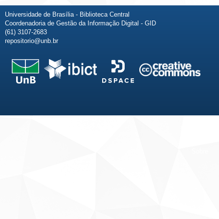
Universidade de Brasília - Biblioteca Central
Coordenadoria de Gestão da Informação Digital - GID
(61) 3107-2683
repositorio@unb.br
Fale conosco
Sobre