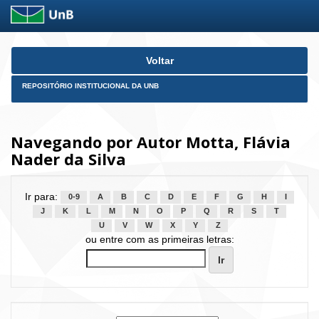
Skip
Voltar
navigation
REPOSITÓRIO INSTITUCIONAL DA UNB
Navegando por Autor Motta, Flávia
Nader da Silva
Ir para:
0-9
A
B
C
D
E
F
G
H
I
J
K
L
M
N
O
P
Q
R
S
T
U
V
W
X
Y
Z
ou entre com as primeiras letras: