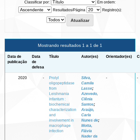
Classificar por:
Em ordem:
Resultados/Página
Registro(s):
Mostrando resultados 1 a 1 de 1
Data de
Data
Título
Autor(es)
Orientador(es)
C
publicação
de
defesa
2020
-
Prolyl
Silva,
-
-
oligopeptidase
Camila
from
Lasse
;
Leishmania
Azevedo,
infantum :
Clênia
biochemical
Santos
;
characterization
Araújo,
and
Carla
involvement in
Nunes de
;
macrophage
Motta,
infection
Flávia
Nader da