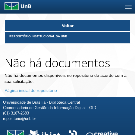
Skip
Voltar
navigation
REPOSITÓRIO INSTITUCIONAL DA UNB
Não há documentos
Não há documentos disponíveis no repositório de acordo com a
sua solicitação.
Página inicial do repositório
Universidade de Brasília - Biblioteca Central
Coordenadoria de Gestão da Informação Digital - GID
(61) 3107-2683
repositorio@unb.br