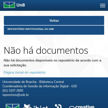
Skip
Voltar
navigation
REPOSITÓRIO INSTITUCIONAL DA UNB
Não há documentos
Não há documentos disponíveis no repositório de acordo com a
sua solicitação.
Página inicial do repositório
Universidade de Brasília - Biblioteca Central
Coordenadoria de Gestão da Informação Digital - GID
(61) 3107-2683
repositorio@unb.br