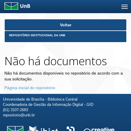
Skip
Voltar
navigation
REPOSITÓRIO INSTITUCIONAL DA UNB
Não há documentos
Não há documentos disponíveis no repositório de acordo com a
sua solicitação.
Página inicial do repositório
Universidade de Brasília - Biblioteca Central
Coordenadoria de Gestão da Informação Digital - GID
(61) 3107-2683
repositorio@unb.br