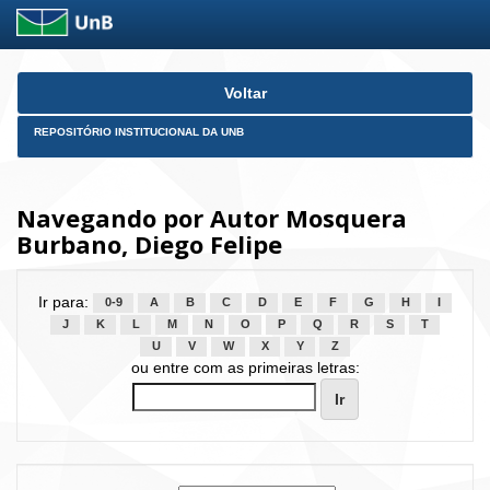
Skip
Voltar
navigation
REPOSITÓRIO INSTITUCIONAL DA UNB
Navegando por Autor Mosquera
Burbano, Diego Felipe
Ir para:
0-9
A
B
C
D
E
F
G
H
I
J
K
L
M
N
O
P
Q
R
S
T
U
V
W
X
Y
Z
ou entre com as primeiras letras: