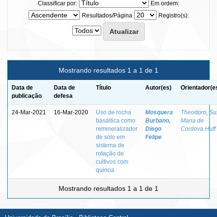
Classificar por:
Em ordem:
Resultados/Página
Registro(s):
Mostrando resultados 1 a 1 de 1
Data de
Data de
Título
Autor(es)
Orientador(e
publicação
defesa
24-Mar-2021
16-Mar-2020
Uso de rocha
Mosquera
Theodoro, Su
basáltica como
Burbano,
Maria de
remineralizador
Diego
Cordova Huff
de solo em
Felipe
sistema de
rotação de
cultivos com
quinoa
Mostrando resultados 1 a 1 de 1