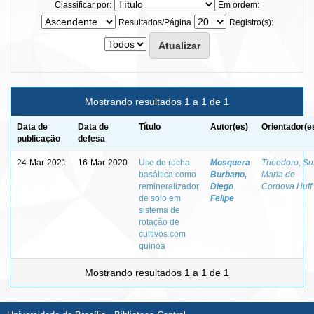
Classificar por:
Em ordem:
Resultados/Página
Registro(s):
Mostrando resultados 1 a 1 de 1
Data de
Data de
Título
Autor(es)
Orientador(e
publicação
defesa
24-Mar-2021
16-Mar-2020
Uso de rocha
Mosquera
Theodoro, Su
basáltica como
Burbano,
Maria de
remineralizador
Diego
Cordova Huff
de solo em
Felipe
sistema de
rotação de
cultivos com
quinoa
Mostrando resultados 1 a 1 de 1