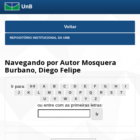
Skip
Voltar
navigation
REPOSITÓRIO INSTITUCIONAL DA UNB
Navegando por Autor Mosquera
Burbano, Diego Felipe
Ir para:
0-9
A
B
C
D
E
F
G
H
I
J
K
L
M
N
O
P
Q
R
S
T
U
V
W
X
Y
Z
ou entre com as primeiras letras: