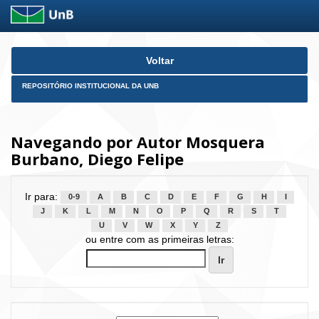
Skip
Voltar
navigation
REPOSITÓRIO INSTITUCIONAL DA UNB
Navegando por Autor Mosquera
Burbano, Diego Felipe
Ir para:
0-9
A
B
C
D
E
F
G
H
I
J
K
L
M
N
O
P
Q
R
S
T
U
V
W
X
Y
Z
ou entre com as primeiras letras: