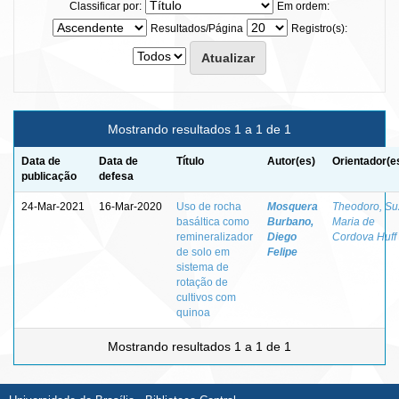
Classificar por:
Em ordem:
Resultados/Página
Registro(s):
Mostrando resultados 1 a 1 de 1
Data de
Data de
Título
Autor(es)
Orientador(e
publicação
defesa
24-Mar-2021
16-Mar-2020
Uso de rocha
Mosquera
Theodoro, Su
basáltica como
Burbano,
Maria de
remineralizador
Diego
Cordova Huff
de solo em
Felipe
sistema de
rotação de
cultivos com
quinoa
Mostrando resultados 1 a 1 de 1