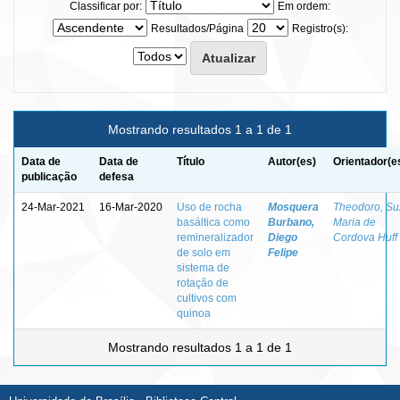
Classificar por:
Em ordem:
Resultados/Página
Registro(s):
Mostrando resultados 1 a 1 de 1
Data de
Data de
Título
Autor(es)
Orientador(e
publicação
defesa
24-Mar-2021
16-Mar-2020
Uso de rocha
Mosquera
Theodoro, Su
basáltica como
Burbano,
Maria de
remineralizador
Diego
Cordova Huff
de solo em
Felipe
sistema de
rotação de
cultivos com
quinoa
Mostrando resultados 1 a 1 de 1