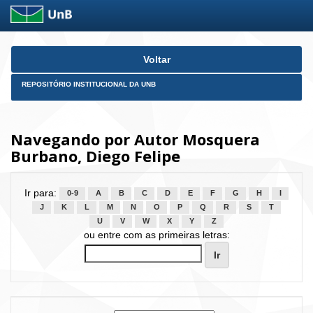
Skip
Voltar
navigation
REPOSITÓRIO INSTITUCIONAL DA UNB
Navegando por Autor Mosquera
Burbano, Diego Felipe
Ir para:
0-9
A
B
C
D
E
F
G
H
I
J
K
L
M
N
O
P
Q
R
S
T
U
V
W
X
Y
Z
ou entre com as primeiras letras: