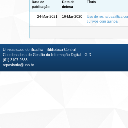
Data de
Data de
Título
publicação
defesa
24-Mar-2021
16-Mar-2020
Uso de rocha basáltica co
cultivos com quinoa
Universidade de Brasília - Biblioteca Central
Coordenadoria de Gestão da Informação Digital - GID
(61) 3107-2683
repositorio@unb.br