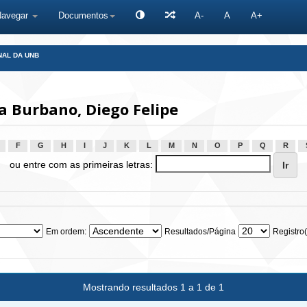
Navegar
Documentos
A-
A
A+
NAL DA UNB
 Burbano, Diego Felipe
F
G
H
I
J
K
L
M
N
O
P
Q
R
ou entre com as primeiras letras:
Em ordem:
Resultados/Página
Registro(
Mostrando resultados 1 a 1 de 1