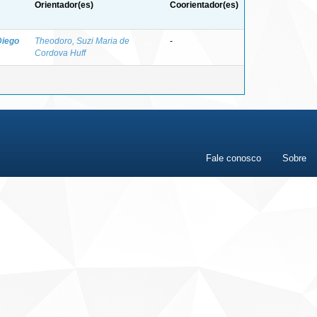
Orientador(es)
Coorientador(es)
Diego
Theodoro, Suzi Maria de
-
Cordova Huff
Fale conosco
Sobre