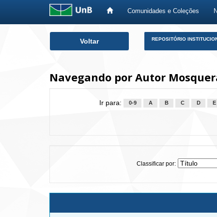
Comunidades e Coleções
Skip
REPOSITÓRIO INSTITUCIO
Voltar
navigation
Navegando por Autor Mosquera
Ir para:
0-9
A
B
C
D
E
Classificar por: