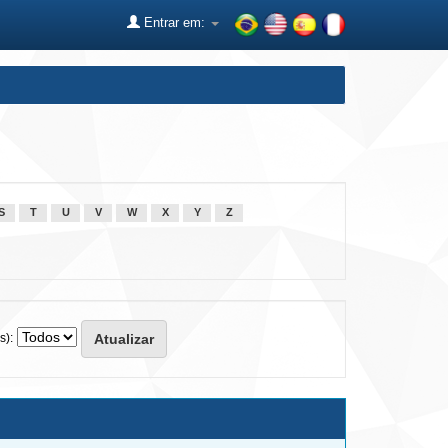
Entrar em:
S
T
U
V
W
X
Y
Z
s):