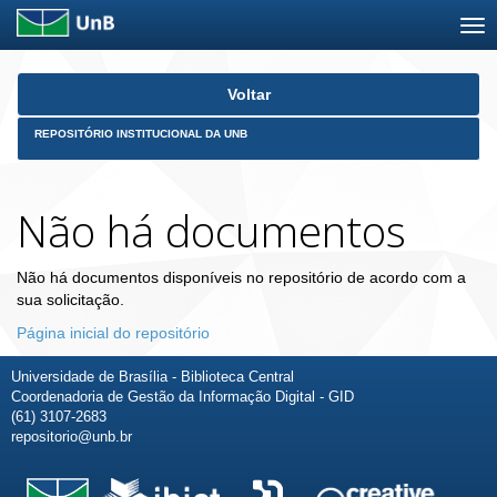
Skip
Voltar
navigation
REPOSITÓRIO INSTITUCIONAL DA UNB
Não há documentos
Não há documentos disponíveis no repositório de acordo com a
sua solicitação.
Página inicial do repositório
Universidade de Brasília - Biblioteca Central
Coordenadoria de Gestão da Informação Digital - GID
(61) 3107-2683
repositorio@unb.br