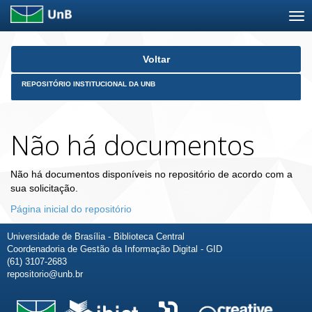
Skip
Voltar
navigation
REPOSITÓRIO INSTITUCIONAL DA UNB
Não há documentos
Não há documentos disponíveis no repositório de acordo com a
sua solicitação.
Página inicial do repositório
Universidade de Brasília - Biblioteca Central
Coordenadoria de Gestão da Informação Digital - GID
(61) 3107-2683
repositorio@unb.br