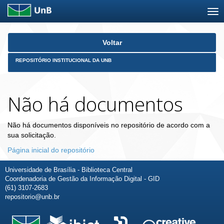
Skip
Voltar
navigation
REPOSITÓRIO INSTITUCIONAL DA UNB
Não há documentos
Não há documentos disponíveis no repositório de acordo com a
sua solicitação.
Página inicial do repositório
Universidade de Brasília - Biblioteca Central
Coordenadoria de Gestão da Informação Digital - GID
(61) 3107-2683
repositorio@unb.br