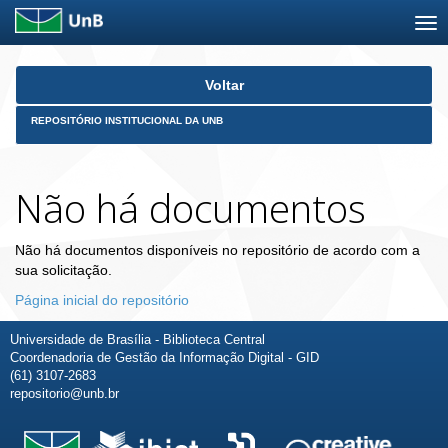
Skip
Voltar
navigation
REPOSITÓRIO INSTITUCIONAL DA UNB
Não há documentos
Não há documentos disponíveis no repositório de acordo com a
sua solicitação.
Página inicial do repositório
Universidade de Brasília - Biblioteca Central
Coordenadoria de Gestão da Informação Digital - GID
(61) 3107-2683
repositorio@unb.br