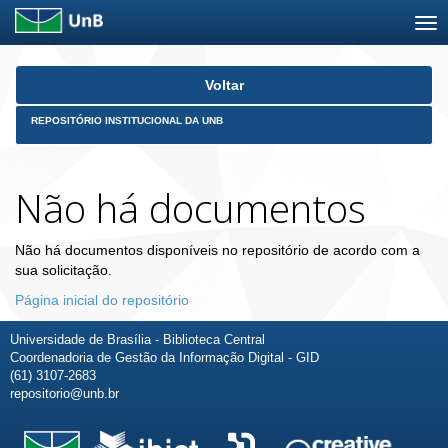
Skip
Voltar
navigation
REPOSITÓRIO INSTITUCIONAL DA UNB
Não há documentos
Não há documentos disponíveis no repositório de acordo com a
sua solicitação.
Página inicial do repositório
Universidade de Brasília - Biblioteca Central
Coordenadoria de Gestão da Informação Digital - GID
(61) 3107-2683
repositorio@unb.br