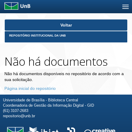
Skip
Voltar
navigation
REPOSITÓRIO INSTITUCIONAL DA UNB
Não há documentos
Não há documentos disponíveis no repositório de acordo com a
sua solicitação.
Página inicial do repositório
Universidade de Brasília - Biblioteca Central
Coordenadoria de Gestão da Informação Digital - GID
(61) 3107-2683
repositorio@unb.br