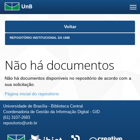
Skip
Voltar
navigation
REPOSITÓRIO INSTITUCIONAL DA UNB
Não há documentos
Não há documentos disponíveis no repositório de acordo com a
sua solicitação.
Página inicial do repositório
Universidade de Brasília - Biblioteca Central
Coordenadoria de Gestão da Informação Digital - GID
(61) 3107-2683
repositorio@unb.br