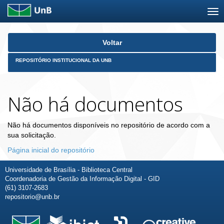
Skip
Voltar
navigation
REPOSITÓRIO INSTITUCIONAL DA UNB
Não há documentos
Não há documentos disponíveis no repositório de acordo com a
sua solicitação.
Página inicial do repositório
Universidade de Brasília - Biblioteca Central
Coordenadoria de Gestão da Informação Digital - GID
(61) 3107-2683
repositorio@unb.br