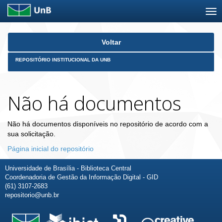
Skip
Voltar
navigation
REPOSITÓRIO INSTITUCIONAL DA UNB
Não há documentos
Não há documentos disponíveis no repositório de acordo com a
sua solicitação.
Página inicial do repositório
Universidade de Brasília - Biblioteca Central
Coordenadoria de Gestão da Informação Digital - GID
(61) 3107-2683
repositorio@unb.br