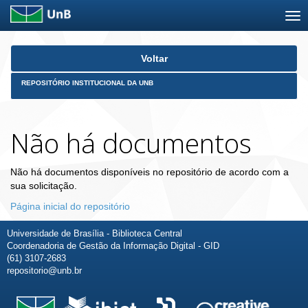
Skip
Voltar
navigation
REPOSITÓRIO INSTITUCIONAL DA UNB
Não há documentos
Não há documentos disponíveis no repositório de acordo com a
sua solicitação.
Página inicial do repositório
Universidade de Brasília - Biblioteca Central
Coordenadoria de Gestão da Informação Digital - GID
(61) 3107-2683
repositorio@unb.br