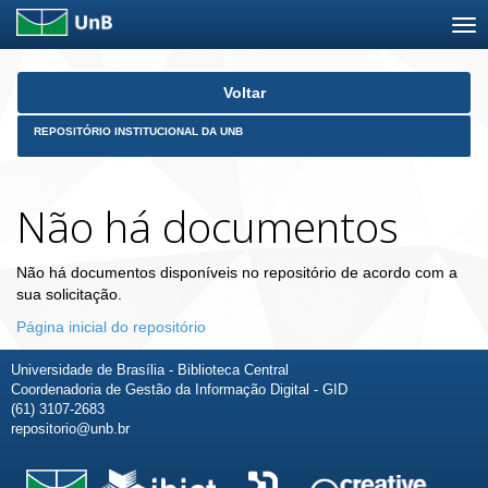
Skip
Voltar
navigation
REPOSITÓRIO INSTITUCIONAL DA UNB
Não há documentos
Não há documentos disponíveis no repositório de acordo com a
sua solicitação.
Página inicial do repositório
Universidade de Brasília - Biblioteca Central
Coordenadoria de Gestão da Informação Digital - GID
(61) 3107-2683
repositorio@unb.br