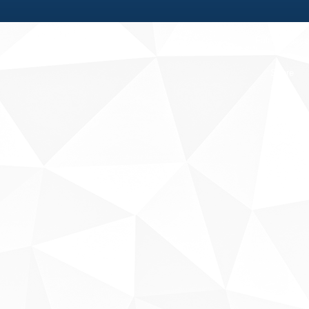
Fale conosco
Sobre