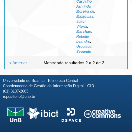
Carvalho,
Arminda
Moreira de
;
Malaquias,
Juaci
Vitória
;
Marchão,
Robélio
Leandro
;
Urquiaga,
Segundo
< Anterior
Mostrando resultados 2 a 2 de 2
Universidade de Brasília - Biblioteca Central
Coordenadoria de Gestão da Informação Digital - GID
(61) 3107-2683
repositorio@unb.br