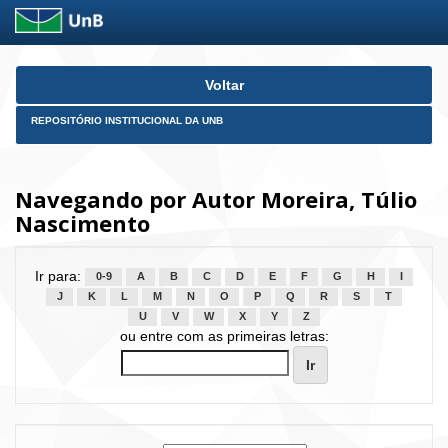
Skip
Voltar
navigation
REPOSITÓRIO INSTITUCIONAL DA UNB
Navegando por Autor Moreira, Túlio
Nascimento
Ir para:
0-9
A
B
C
D
E
F
G
H
I
J
K
L
M
N
O
P
Q
R
S
T
U
V
W
X
Y
Z
ou entre com as primeiras letras: