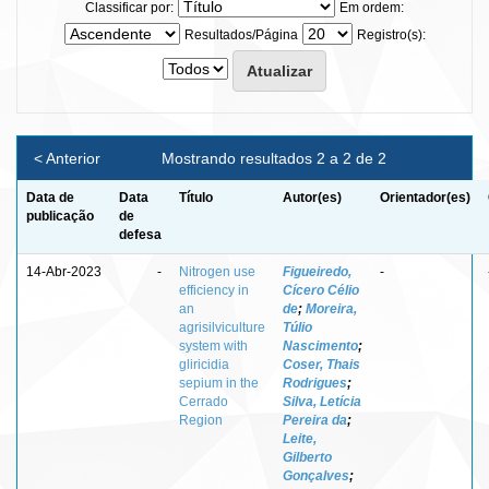
Classificar por:
Em ordem:
Resultados/Página
Registro(s):
< Anterior
Mostrando resultados 2 a 2 de 2
Data de
Data
Título
Autor(es)
Orientador(es)
publicação
de
defesa
14-Abr-2023
-
Nitrogen use
Figueiredo,
-
efficiency in
Cícero Célio
an
de
;
Moreira,
agrisilviculture
Túlio
system with
Nascimento
;
gliricidia
Coser, Thais
sepium in the
Rodrigues
;
Cerrado
Silva, Letícia
Region
Pereira da
;
Leite,
Gilberto
Gonçalves
;