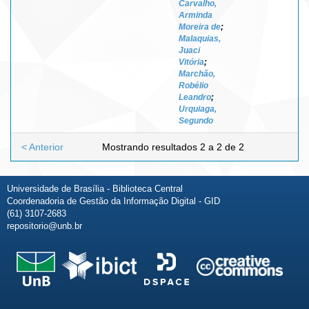
Carvalho,
Arminda
Moreira de
;
Malaquias,
Juaci
Vitória
;
Marchão,
Robélio
Leandro
;
Urquiaga,
Segundo
< Anterior
Mostrando resultados 2 a 2 de 2
Universidade de Brasília - Biblioteca Central
Coordenadoria de Gestão da Informação Digital - GID
(61) 3107-2683
repositorio@unb.br