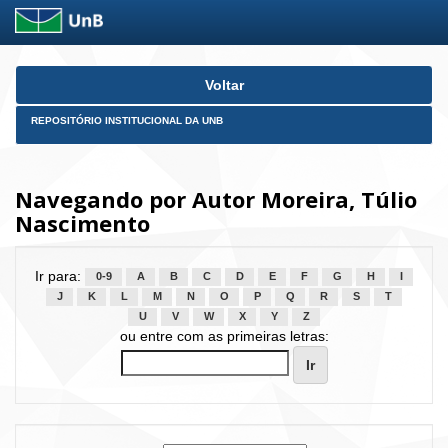
Skip
Voltar
navigation
REPOSITÓRIO INSTITUCIONAL DA UNB
Navegando por Autor Moreira, Túlio
Nascimento
Ir para:
0-9
A
B
C
D
E
F
G
H
I
J
K
L
M
N
O
P
Q
R
S
T
U
V
W
X
Y
Z
ou entre com as primeiras letras: