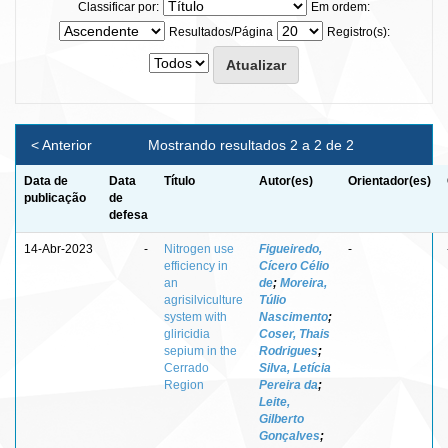
Classificar por:
Em ordem:
Resultados/Página
Registro(s):
< Anterior
Mostrando resultados 2 a 2 de 2
Data de
Data
Título
Autor(es)
Orientador(es)
publicação
de
defesa
14-Abr-2023
-
Nitrogen use
Figueiredo,
-
efficiency in
Cícero Célio
an
de
;
Moreira,
agrisilviculture
Túlio
system with
Nascimento
;
gliricidia
Coser, Thais
sepium in the
Rodrigues
;
Cerrado
Silva, Letícia
Region
Pereira da
;
Leite,
Gilberto
Gonçalves
;