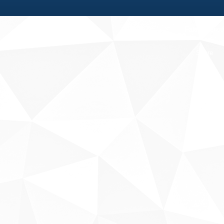
Fale conosco
Sobre