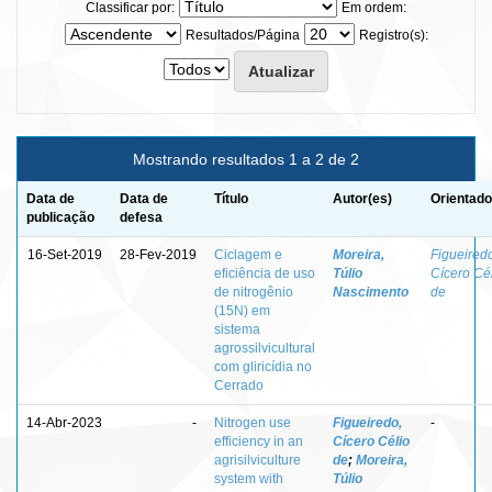
Classificar por:
Em ordem:
Resultados/Página
Registro(s):
Mostrando resultados 1 a 2 de 2
Data de
Data de
Título
Autor(es)
Orientado
publicação
defesa
16-Set-2019
28-Fev-2019
Ciclagem e
Moreira,
Figueired
eficiência de uso
Túlio
Cícero Cé
de nitrogênio
Nascimento
de
(15N) em
sistema
agrossilvicultural
com gliricídia no
Cerrado
14-Abr-2023
-
Nitrogen use
Figueiredo,
-
efficiency in an
Cícero Célio
agrisilviculture
de
;
Moreira,
system with
Túlio