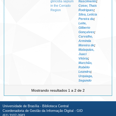
gliricidia sepium
Nascimento
;
in the Cerrado
Coser, Thais
Region
Rodrigues
;
Silva, Letícia
Pereira da
;
Leite,
Gilberto
Gonçalves
;
Carvalho,
Arminda
Moreira de
;
Malaquias,
Juaci
Vitória
;
Marchão,
Robélio
Leandro
;
Urquiaga,
Segundo
Mostrando resultados 1 a 2 de 2
Universidade de Brasília - Biblioteca Central
Coordenadoria de Gestão da Informação Digital - GID
(61) 3107-2683