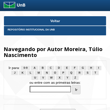
Skip
Voltar
navigation
REPOSITÓRIO INSTITUCIONAL DA UNB
Navegando por Autor Moreira, Túlio
Nascimento
Ir para:
0-9
A
B
C
D
E
F
G
H
I
J
K
L
M
N
O
P
Q
R
S
T
U
V
W
X
Y
Z
ou entre com as primeiras letras: