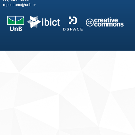
repositorio@unb.br
Fale conosco
Sobre