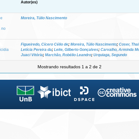
Autor(es)
de
Moreira, Túlio Nascimento
a no
Figueiredo, Cícero Célio de
;
Moreira, Túlio Nascimento
;
Coser, Tha
icidia
Letícia Pereira da
;
Leite, Gilberto Gonçalves
;
Carvalho, Arminda Mo
Juaci Vitória
;
Marchão, Robélio Leandro
;
Urquiaga, Segundo
Mostrando resultados 1 a 2 de 2