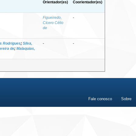
Orientador(es)
Coorientador(es)
Figueiredo,
-
Cícero Célio
de
is Rodrigues
;
Silva,
-
-
reira de
;
Malaquias,
Fale conosco
Sobre