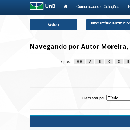
Comunidades e Coleções
Skip
REPOSITÓRIO INSTITUCIO
Voltar
navigation
Navegando por Autor Moreira,
Ir para:
0-9
A
B
C
D
E
Classificar por: