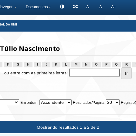
Navegar
Documentos
A-
A
A+
NAL DA UNB
 Túlio Nascimento
F
G
H
I
J
K
L
M
N
O
P
Q
R
ou entre com as primeiras letras:
Em ordem:
Resultados/Página
Registro(
Mostrando resultados 1 a 2 de 2