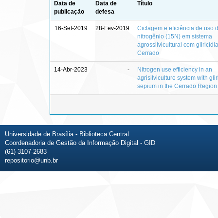
Data de
Data de
Título
publicação
defesa
16-Set-2019
28-Fev-2019
Ciclagem e eficiência de uso 
nitrogênio (15N) em sistema
agrossilvicultural com gliricídi
Cerrado
14-Abr-2023
-
Nitrogen use efficiency in an
agrisilviculture system with glir
sepium in the Cerrado Region
Universidade de Brasília - Biblioteca Central
Coordenadoria de Gestão da Informação Digital - GID
(61) 3107-2683
repositorio@unb.br