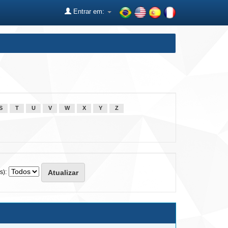
Entrar em:
S
T
U
V
W
X
Y
Z
s):