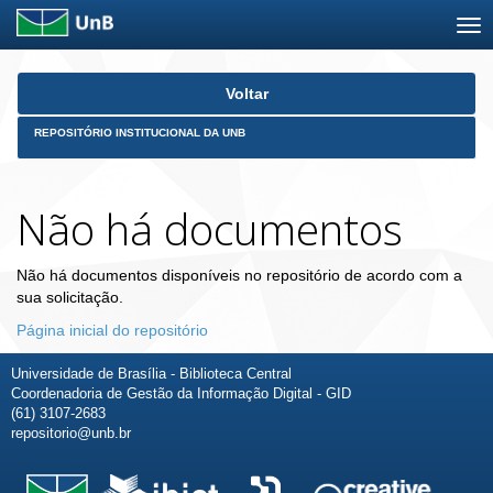
Skip
Voltar
navigation
REPOSITÓRIO INSTITUCIONAL DA UNB
Não há documentos
Não há documentos disponíveis no repositório de acordo com a
sua solicitação.
Página inicial do repositório
Universidade de Brasília - Biblioteca Central
Coordenadoria de Gestão da Informação Digital - GID
(61) 3107-2683
repositorio@unb.br