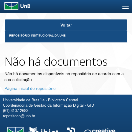
Skip
Voltar
navigation
REPOSITÓRIO INSTITUCIONAL DA UNB
Não há documentos
Não há documentos disponíveis no repositório de acordo com a
sua solicitação.
Página inicial do repositório
Universidade de Brasília - Biblioteca Central
Coordenadoria de Gestão da Informação Digital - GID
(61) 3107-2683
repositorio@unb.br