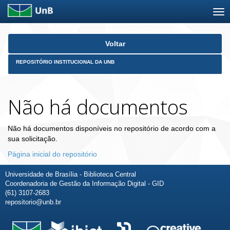
Skip
Voltar
navigation
REPOSITÓRIO INSTITUCIONAL DA UNB
Não há documentos
Não há documentos disponíveis no repositório de acordo com a
sua solicitação.
Página inicial do repositório
Universidade de Brasília - Biblioteca Central
Coordenadoria de Gestão da Informação Digital - GID
(61) 3107-2683
repositorio@unb.br