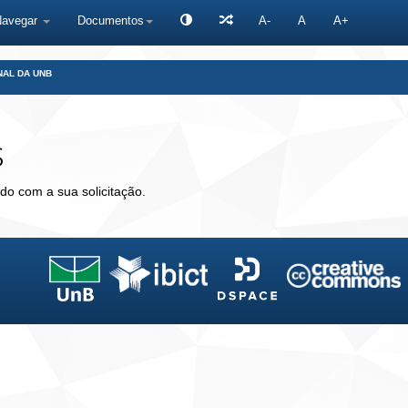
Navegar
Documentos
A-
A
A+
NAL DA UNB
s
do com a sua solicitação.