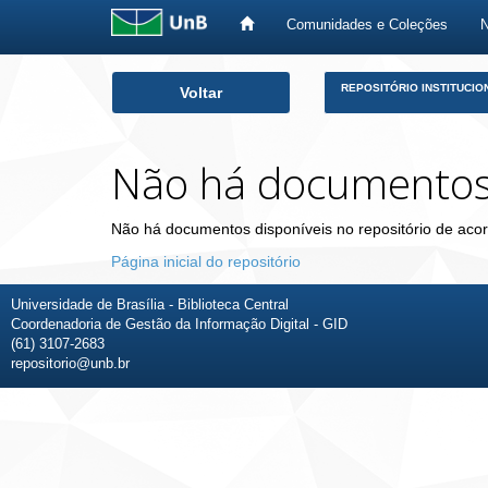
Comunidades e Coleções
Skip
REPOSITÓRIO INSTITUCIO
Voltar
navigation
Não há documento
Não há documentos disponíveis no repositório de acor
Página inicial do repositório
Universidade de Brasília - Biblioteca Central
Coordenadoria de Gestão da Informação Digital - GID
(61) 3107-2683
repositorio@unb.br