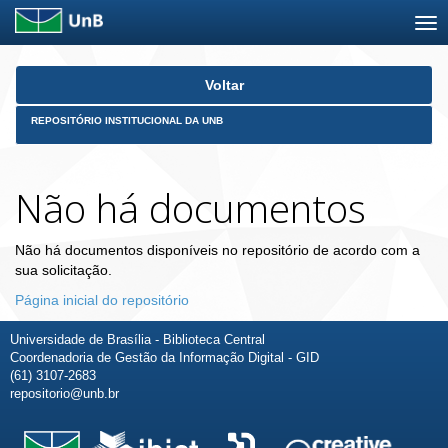
Skip
Voltar
navigation
REPOSITÓRIO INSTITUCIONAL DA UNB
Não há documentos
Não há documentos disponíveis no repositório de acordo com a
sua solicitação.
Página inicial do repositório
Universidade de Brasília - Biblioteca Central
Coordenadoria de Gestão da Informação Digital - GID
(61) 3107-2683
repositorio@unb.br