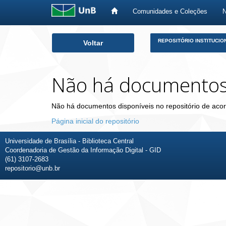
Comunidades e Coleções
Skip
REPOSITÓRIO INSTITUCIO
Voltar
navigation
Não há documento
Não há documentos disponíveis no repositório de acor
Página inicial do repositório
Universidade de Brasília - Biblioteca Central
Coordenadoria de Gestão da Informação Digital - GID
(61) 3107-2683
repositorio@unb.br