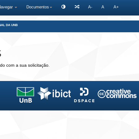
Navegar
Documentos
A-
A
A+
NAL DA UNB
s
do com a sua solicitação.