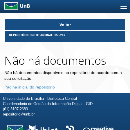
Skip
Voltar
navigation
REPOSITÓRIO INSTITUCIONAL DA UNB
Não há documentos
Não há documentos disponíveis no repositório de acordo com a
sua solicitação.
Página inicial do repositório
Universidade de Brasília - Biblioteca Central
Coordenadoria de Gestão da Informação Digital - GID
(61) 3107-2683
repositorio@unb.br